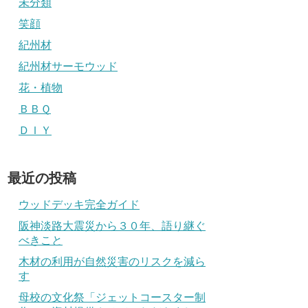
未分類
笑顔
紀州材
紀州材サーモウッド
花・植物
ＢＢＱ
ＤＩＹ
最近の投稿
ウッドデッキ完全ガイド
阪神淡路大震災から３０年、語り継ぐ
べきこと
木材の利用が自然災害のリスクを減ら
す
母校の文化祭「ジェットコースター制