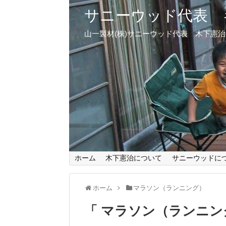
サニーウッド代表 
山一製材(株)サニーウッド代表 木下憲
ホーム
木下憲治について
サニーウッドに
ホーム
マラソン（ランニング）
マラソン（ランニン