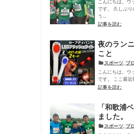
こんにちは。ウ
です。 久しぶ
う...
記事を読む
夜のラン
こと
スポーツ
,
ブ
こんにちは。ウ
です。 ここ最近
記事を読む
「和歌浦ベ
ました。
スポーツ
,
ブ