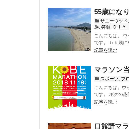
55歳にな
サニーウッド
族
,
笑顔
,
ＤＩＹ
こんにちは。 
です。 ５５歳にな
記事を読む
マラソン
スポーツ
,
ブ
こんにちは。ウ
です。 ボクの趣
記事を読む
口熊野マ