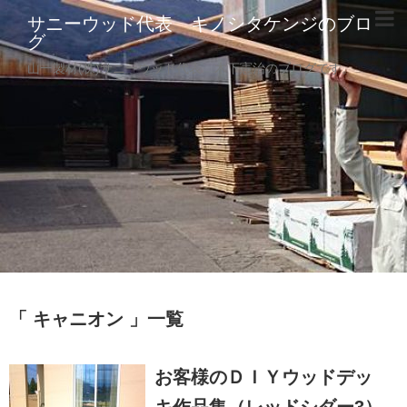
サニーウッド代表 キノシタケンジのブロ
グ
山一製材(株)サニーウッド代表 木下憲治のブログです。
キャニオン
一覧
お客様のＤＩＹウッドデッ
キ作品集（レッドシダー3）