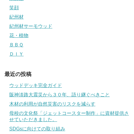
笑顔
紀州材
紀州材サーモウッド
花・植物
ＢＢＱ
ＤＩＹ
最近の投稿
ウッドデッキ完全ガイド
阪神淡路大震災から３０年、語り継ぐべきこと
木材の利用が自然災害のリスクを減らす
母校の文化祭「ジェットコースター制作」に資材提供さ
せていただきました。
SDGsに向けての取り組み