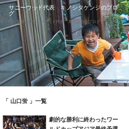
サニーウッド代表 キノシタケンジのブロ
グ
山一製材(株)サニーウッド代表 木下憲治のブログです。
山口蛍
一覧
劇的な勝利に終わったワー
ルドカップアジア最終予選