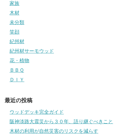
家族
木材
未分類
笑顔
紀州材
紀州材サーモウッド
花・植物
ＢＢＱ
ＤＩＹ
最近の投稿
ウッドデッキ完全ガイド
阪神淡路大震災から３０年、語り継ぐべきこと
木材の利用が自然災害のリスクを減らす