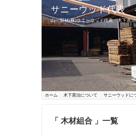
サニーウッド代表 
山一製材(株)サニーウッド代表 木下憲
ホーム
木下憲治について
サニーウッドに
木材組合
一覧