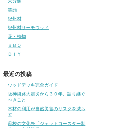
未分類
笑顔
紀州材
紀州材サーモウッド
花・植物
ＢＢＱ
ＤＩＹ
最近の投稿
ウッドデッキ完全ガイド
阪神淡路大震災から３０年、語り継ぐ
べきこと
木材の利用が自然災害のリスクを減ら
す
母校の文化祭「ジェットコースター制