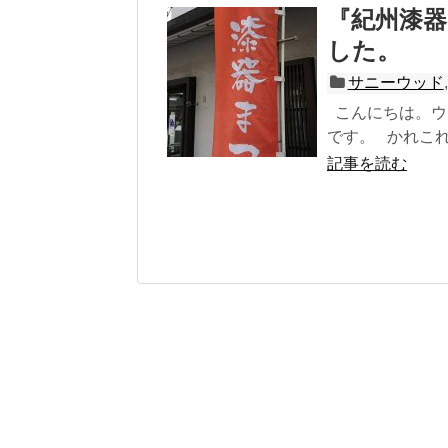
『紀州漆
した。
サニーウッド
こんにちは。ウ
です。 かれこれ
記事を読む