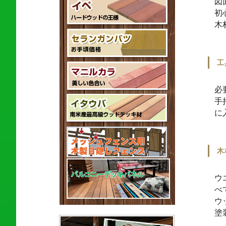
図
初
木
工
必
手
に
木
ウ
べ
ウ
塗