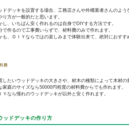
。
ッドデッキを設置する場合、工務店さんや外構業者さんのよう
やり方が一般的だと思います。
かし、いちばん安く作れるのは自身で
DIY
する方法です。
分で作るので工事費いらずで、材料費のみで作れます。
かも、ＤＩＹならではの楽しみまで体験出来て、絶対におすす
料費
置したいウッドデッキの大きさや、材木の種類によって木材の
な家庭のサイズなら
50000
円程度の材料費からでも作れます。
ＩＹなら憧れのウッドデッキが以外と安く作れます。
ウッドデッキの作り方