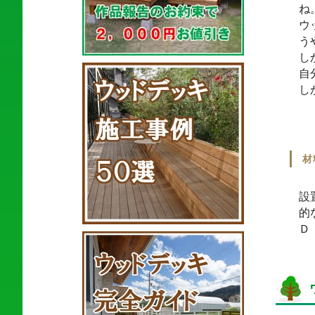
ね
ウ
う
し
自
し
材
設
的
Ｄ