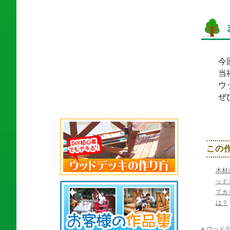
今
当
ウ
ぜ
この
木材
ッド
てカ
は？
«
ウッドデ