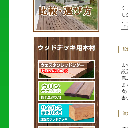
ウ
し
こ
「
設
ま
設
完
ま
次
書
資