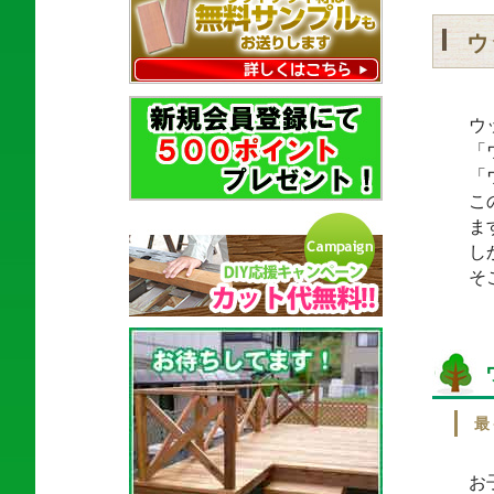
ウ
ウ
「
「
こ
ま
し
そ
最
お