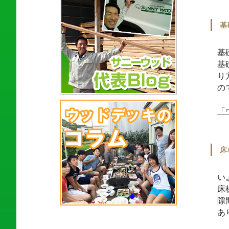
基
基
基
り
の
「
床
い
床
隙
あ