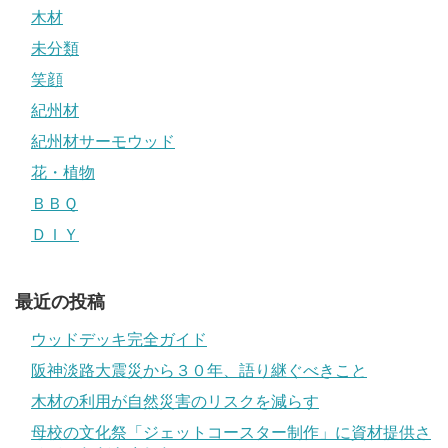
木材
未分類
笑顔
紀州材
紀州材サーモウッド
花・植物
ＢＢＱ
ＤＩＹ
最近の投稿
ウッドデッキ完全ガイド
阪神淡路大震災から３０年、語り継ぐべきこと
木材の利用が自然災害のリスクを減らす
母校の文化祭「ジェットコースター制作」に資材提供さ