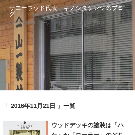
サニーウッド代表 キノシタケンジのブロ
グ
山一製材(株)サニーウッド代表 木下憲治のブログです。
2016年11月21日
一覧
ウッドデッキの塗装は「ハ
ケ」か「ローラー」のどち