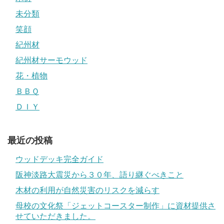
未分類
笑顔
紀州材
紀州材サーモウッド
花・植物
ＢＢＱ
ＤＩＹ
最近の投稿
ウッドデッキ完全ガイド
阪神淡路大震災から３０年、語り継ぐべきこと
木材の利用が自然災害のリスクを減らす
母校の文化祭「ジェットコースター制作」に資材提供さ
せていただきました。