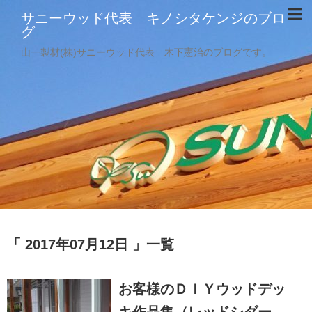
サニーウッド代表 キノシタケンジのブロ
グ
山一製材(株)サニーウッド代表 木下憲治のブログです。
2017年07月12日
一覧
お客様のＤＩＹウッドデッ
キ作品集（レッドシダー