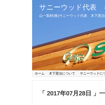
サニーウッド代表 
山一製材(株)サニーウッド代表 木下憲
ホーム
木下憲治について
サニーウッドに
2017年07月28日