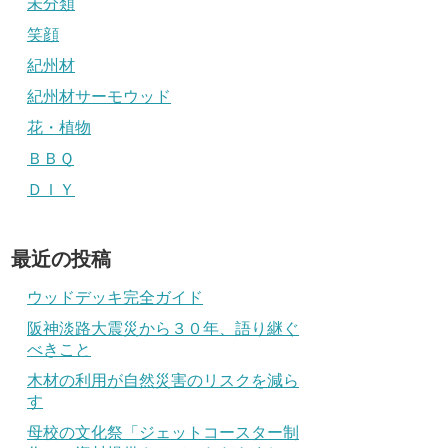
未分類
笑顔
紀州材
紀州材サーモウッド
花・植物
ＢＢＱ
ＤＩＹ
最近の投稿
ウッドデッキ完全ガイド
阪神淡路大震災から３０年、語り継ぐ
べきこと
木材の利用が自然災害のリスクを減ら
す
母校の文化祭「ジェットコースター制