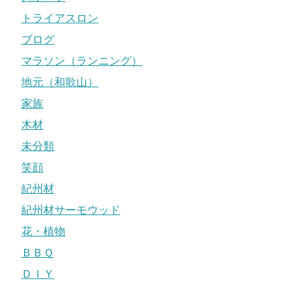
トライアスロン
ブログ
マラソン（ランニング）
地元（和歌山）
家族
木材
未分類
笑顔
紀州材
紀州材サーモウッド
花・植物
ＢＢＱ
ＤＩＹ