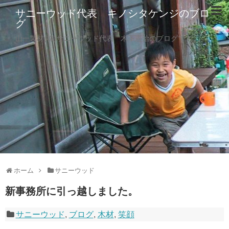
サニーウッド代表 キノシタケンジのブロ
グ
山一製材(株)サニーウッド代表 木下憲治のブログです。
ホーム
サニーウッド
新事務所に引っ越しました。
サニーウッド
,
ブログ
,
木材
,
笑顔