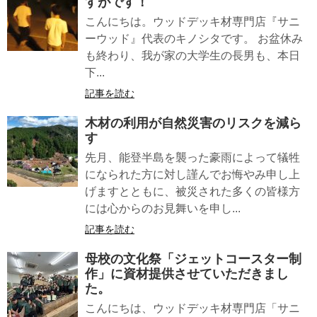
すがです！
こんにちは。ウッドデッキ材専門店『サニ
ーウッド』代表のキノシタです。 お盆休み
も終わり、我が家の大学生の長男も、本日
下...
記事を読む
木材の利用が自然災害のリスクを減ら
す
先月、能登半島を襲った豪雨によって犠牲
になられた方に対し謹んでお悔やみ申し上
げますとともに、被災された多くの皆様方
には心からのお見舞いを申し...
記事を読む
母校の文化祭「ジェットコースター制
作」に資材提供させていただきまし
た。
こんにちは、ウッドデッキ材専門店「サニ