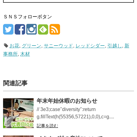
ＳＮＳフォローボタン
お花
,
グリーン
,
サニーウッド
,
レッドシダー
,
引越し
,
新
事務所
,
木材
関連記事
年末年始休暇のお知らせ
// 3e3;case"diversity":return
g.fillText(h(55356,57221),0,0),c=g....
記事を読む