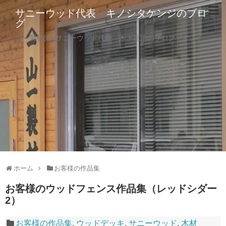
サニーウッド代表 キノシタケンジのブロ
グ
山一製材(株)サニーウッド代表 木下憲治のブログです。
ホーム
お客様の作品集
お客様のウッドフェンス作品集（レッドシダー
2）
お客様の作品集
,
ウッドデッキ
,
サニーウッド
,
木材