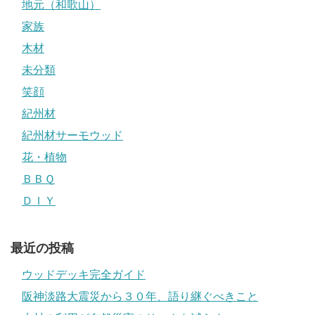
地元（和歌山）
家族
木材
未分類
笑顔
紀州材
紀州材サーモウッド
花・植物
ＢＢＱ
ＤＩＹ
最近の投稿
ウッドデッキ完全ガイド
阪神淡路大震災から３０年、語り継ぐべきこと