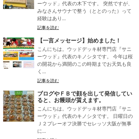
ーウッド」代表の木下です。 突然ですが、
みなさんサウナで整う（ととのった）って
経験はあり...
記事を読む
【一言メッセージ】始めました！
こんにちは。ウッドデッキ材専門店『サニ
ーウッド』代表のキノシタです。 今年は桜
の開花から満開のこの時期までお天気も良
く...
記事を読む
ブログやＦＢで顔を出して発信してい
ると、お饅頭が貰えます。
こんにちは。ウッドデッキ材専門店『サニ
ーウッド』代表のキノシタです。 日曜日の
Ｊ２プレーオフ決勝でセレッソ大阪が無事
に...