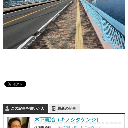
この記事を書いた人
最新の記事
木下憲治（キノシタケンジ）
代表取締役
：
山一製材（株）サニーウッド