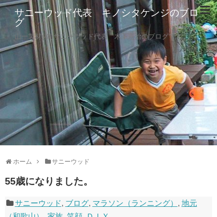
サニーウッド代表 キノシタケンジのブロ
グ
山一製材(株)サニーウッド代表 木下憲治のブログです。
ホーム
サニーウッド
55歳になりました。
サニーウッド
,
ブログ
,
マラソン（ランニング）
,
地元
（和歌山）
,
家族
,
笑顔
,
ＤＩＹ