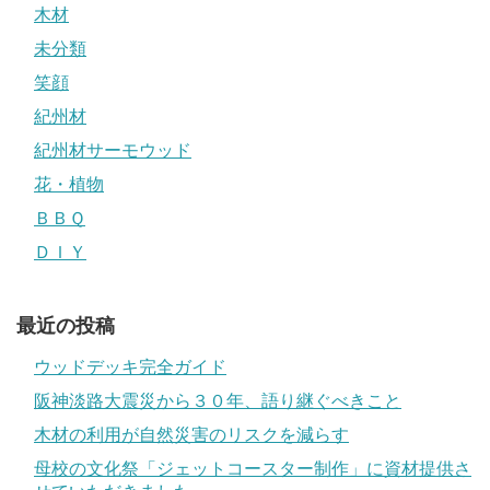
木材
未分類
笑顔
紀州材
紀州材サーモウッド
花・植物
ＢＢＱ
ＤＩＹ
最近の投稿
ウッドデッキ完全ガイド
阪神淡路大震災から３０年、語り継ぐべきこと
木材の利用が自然災害のリスクを減らす
母校の文化祭「ジェットコースター制作」に資材提供さ