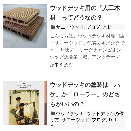
ウッドデッキ用の「人工木
材」ってどうなの？
サニーウッド
,
ブログ
,
木材
こんにちは。ウッドデッキ材専門店
『サニーウッド』代表のキノシタで
す。 昨夜のＪリーグチャンピオン
シップ決勝第１戦、アントラーズ...
記事を読む
ウッドデッキの塗装は「ハ
ケ」か「ローラー」のどち
らがいいの？
ウッドデッキ
,
ウッドデッキの作
り方
,
サニーウッド
,
ブログ
,
ＤＩ
Ｙ