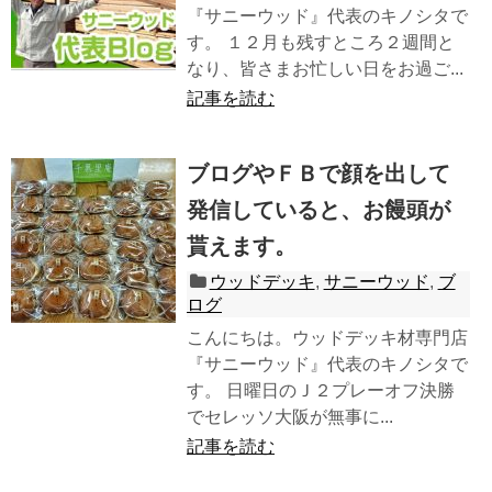
『サニーウッド』代表のキノシタで
す。 １２月も残すところ２週間と
なり、皆さまお忙しい日をお過ご...
記事を読む
ブログやＦＢで顔を出して
発信していると、お饅頭が
貰えます。
ウッドデッキ
,
サニーウッド
,
ブ
ログ
こんにちは。ウッドデッキ材専門店
『サニーウッド』代表のキノシタで
す。 日曜日のＪ２プレーオフ決勝
でセレッソ大阪が無事に...
記事を読む