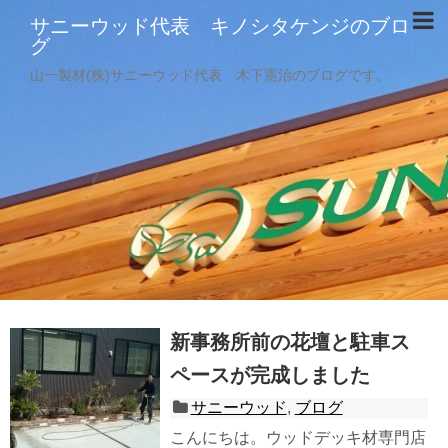
サニーウッド代表 キノシタケンジのブロ
グ
山一製材(株)サニーウッド代表 木下憲治のブログです。
新事務所前の花壇と駐車ス
ペースが完成しました
サニーウッド
,
ブログ
こんにちは。ウッドデッキ材専門店