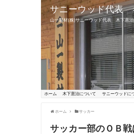
サニーウッド代表 
山一製材(株)サニーウッド代表 木下憲
ホーム
木下憲治について
サニーウッドに
ホーム
サッカー
サッカー部のＯＢ戦