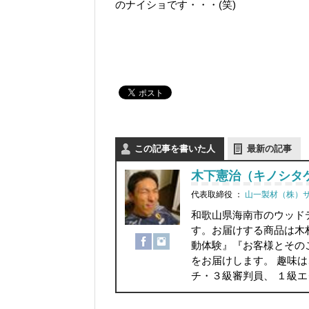
のナイショです・・・(笑)
この記事を書いた人
最新の記事
木下憲治（キノシタ
代表取締役
：
山一製材（株）
和歌山県海南市のウッド
す。お届けする商品は木
動体験』『お客様とその
をお届けします。 趣味
チ・３級審判員、 １級