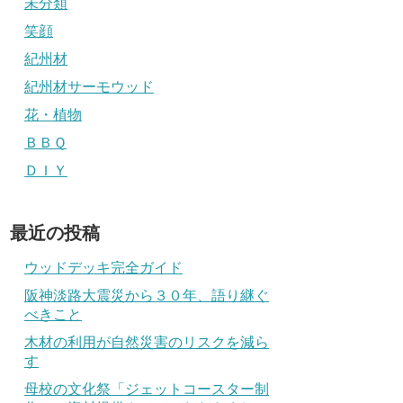
未分類
笑顔
紀州材
紀州材サーモウッド
花・植物
ＢＢＱ
ＤＩＹ
最近の投稿
ウッドデッキ完全ガイド
阪神淡路大震災から３０年、語り継ぐ
べきこと
木材の利用が自然災害のリスクを減ら
す
母校の文化祭「ジェットコースター制