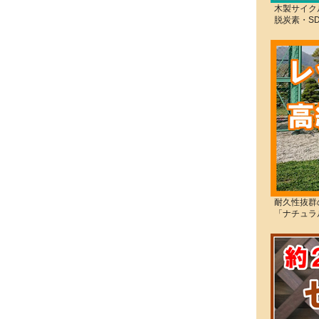
木製サイク
脱炭素・S
耐久性抜群
「ナチュラ