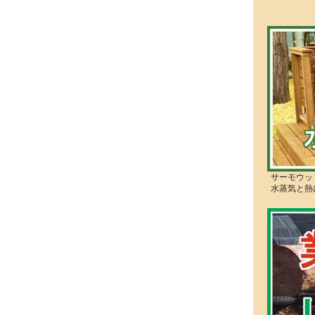
サーモウッ
水蒸気と熱