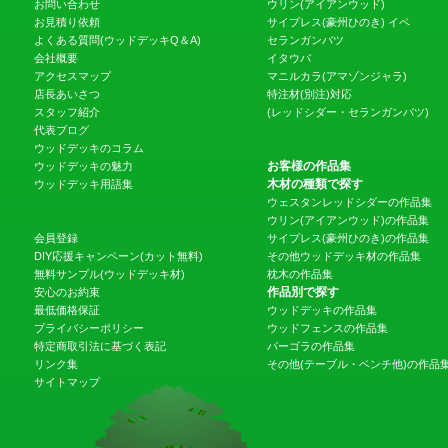
お問い合わせ
ウリン(アイアンウッド)
お見積り依頼
サイプレス(豪州ひのき)
イペ
よくある質問(ウッドデッキQ＆A)
セランガンバツ
会社概要
イタウバ
アクセスマップ
マニルカラ(アマゾンジャラ)
店長あいさつ
特注材(別注)対応
スタッフ紹介
(レッドシダー・セランガンバツ)
代表ブログ
ウッドデッキのコラム
お客様の作品集
ウッドデッキの魅力
木材の種類で探す
ウッドデッキ用語集
ウェスタンレッドシダーの作品集
ウリン(アイアンウッド)の作品集
会員登録
サイプレス(豪州ひのき)の作品集
DIY応援キャンペーン(カット無料)
その他ウッドデッキ材の作品集
無料サンプル(ウッドデッキ材)
枕木の作品集
作品別で探す
安心のお約束
最低価格保証
ウッドデッキの作品集
プライバシーポリシー
ウッドフェンスの作品集
特定商取引法に基づく表記
パーゴラの作品集
リンク集
その他(テーブル・ベンチ他)の作品
サイトマップ