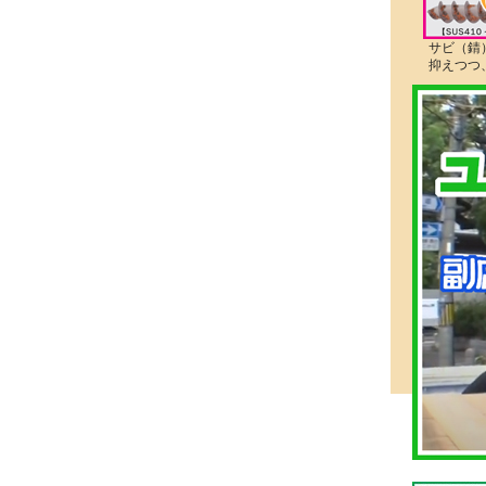
サビ（錆
抑えつつ