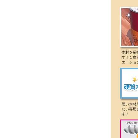
木材を長
す！１度
エーショ
硬い木材
ない専用
す！