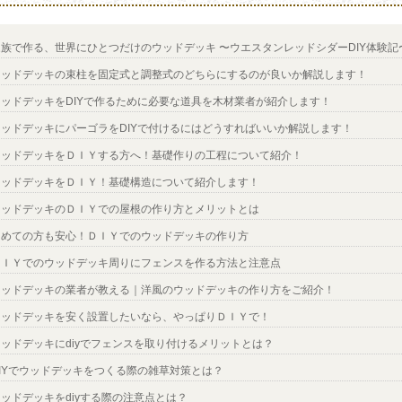
家族で作る、世界にひとつだけのウッドデッキ 〜ウエスタンレッドシダーDIY体験記
ウッドデッキの束柱を固定式と調整式のどちらにするのが良いか解説します！
ウッドデッキをDIYで作るために必要な道具を木材業者が紹介します！
ウッドデッキにパーゴラをDIYで付けるにはどうすればいいか解説します！
ウッドデッキをＤＩＹする方へ！基礎作りの工程について紹介！
ウッドデッキをＤＩＹ！基礎構造について紹介します！
ウッドデッキのＤＩＹでの屋根の作り方とメリットとは
初めての方も安心！ＤＩＹでのウッドデッキの作り方
ＤＩＹでのウッドデッキ周りにフェンスを作る方法と注意点
ウッドデッキの業者が教える｜洋風のウッドデッキの作り方をご紹介！
ウッドデッキを安く設置したいなら、やっぱりＤＩＹで！
ウッドデッキにdiyでフェンスを取り付けるメリットとは？
DIYでウッドデッキをつくる際の雑草対策とは？
ッドデッキをdiyする際の注意点とは？