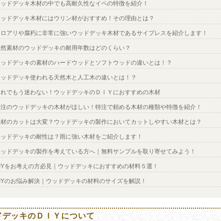
ウッドデッキ木材の中でも高耐久性なイペの特徴を紹介！
ウッドデッキ木材にはウリン材がおすすめ！その理由とは？
シロアリや腐朽に非常に強いウッドデッキ木材であるサイプレスを紹介します！
天然素材のウッドデッキの耐用年数はどのくらい？
ウッドデッキの素材のハードウッドとソフトウッドの違いとは！？
ウッドデッキ使われる天然木と人工木の違いとは！？
これでもう迷わない！ウッドデッキのＤＩＹにおすすめの木材
特注のウッドデッキの木材がほしい！特注で頼める木材の種類や特徴を紹介！
木材のカットは大変？ウッドデッキの製作においてカットしやすい木材とは？
ウッドデッキの耐性は？雨に強い木材をご紹介します！
ウッドデッキの製作を考えている方へ｜無料サンプルを取り寄せてみよう！
DIYをお考えの方必見｜ウッドデッキにおすすめの材料５選！
DIYのお悩み解決｜ウッドデッキの材料のサイズを解説！
ドデッキのＤＩＹについて