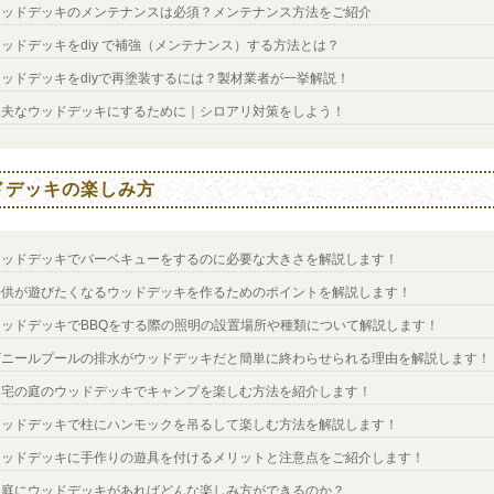
ウッドデッキのメンテナンスは必須？メンテナンス方法をご紹介
ッドデッキをdiy で補強（メンテナンス）する方法とは？
ウッドデッキをdiyで再塗装するには？製材業者が一挙解説！
丈夫なウッドデッキにするために｜シロアリ対策をしよう！
ドデッキの楽しみ方
ウッドデッキでバーベキューをするのに必要な大きさを解説します！
子供が遊びたくなるウッドデッキを作るためのポイントを解説します！
ウッドデッキでBBQをする際の照明の設置場所や種類について解説します！
ビニールプールの排水がウッドデッキだと簡単に終わらせられる理由を解説します！
自宅の庭のウッドデッキでキャンプを楽しむ方法を紹介します！
ウッドデッキで柱にハンモックを吊るして楽しむ方法を解説します！
ウッドデッキに手作りの遊具を付けるメリットと注意点をご紹介します！
家庭にウッドデッキがあればどんな楽しみ方ができるのか？