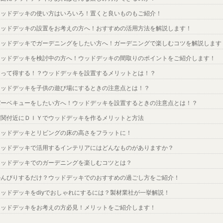
ウッドデッキの使い方はいろいろ！置くと良いものもご紹介！
ウッドデッキの設置をお考えの方へ！おすすめの活用方法を解説します！
ウッドデッキでガーデニングをしたい方へ！ガーデニングで楽しむコツを解説します
ウッドデッキを検討中の方へ！ウッドデッキの間取りのポイントをご紹介します！
知って得する！？ウッドデッキを設置するメリットとは！？
ウッドデッキを子供の遊び場にするときの注意点とは！？
バーベキューをしたい方へ！ウッドデッキを設置するときの注意点とは！？
玄関付近にＤＩＹでウッドデッキを作るメリットと方法
ウッドデッキとリビングの床の高さをフラットに！
ウッドデッキで活用するインテリアにはどんなものがありますか？
ウッドデッキでのガーデニングを楽しむコツとは？
のんびりするだけ？ウッドデッキでのおすすめの過ごし方をご紹介！
ウッドデッキをdiyでおしゃれにするには？製材業社が一挙解説！
ウッドデッキをお考えの方必見！メリットをご紹介します！