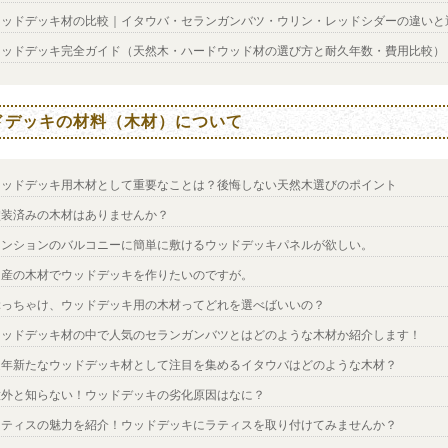
ウッドデッキ材の比較｜イタウバ・セランガンバツ・ウリン・レッドシダーの違いと
ウッドデッキ完全ガイド（天然木・ハードウッド材の選び方と耐久年数・費用比較）
ドデッキの材料（木材）について
ウッドデッキ用木材として重要なことは？後悔しない天然木選びのポイント
塗装済みの木材はありませんか？
マンションのバルコニーに簡単に敷けるウッドデッキパネルが欲しい。
国産の木材でウッドデッキを作りたいのですが。
ぶっちゃけ、ウッドデッキ用の木材ってどれを選べばいいの？
ウッドデッキ材の中で人気のセランガンバツとはどのような木材か紹介します！
近年新たなウッドデッキ材として注目を集めるイタウバはどのような木材？
意外と知らない！ウッドデッキの劣化原因はなに？
ラティスの魅力を紹介！ウッドデッキにラティスを取り付けてみませんか？