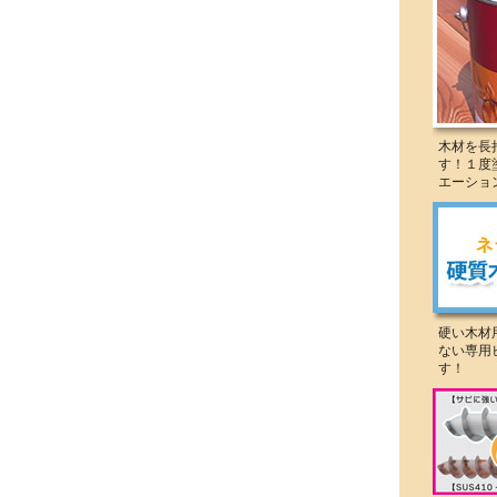
木材を長
す！１度
エーショ
硬い木材
ない専用
す！