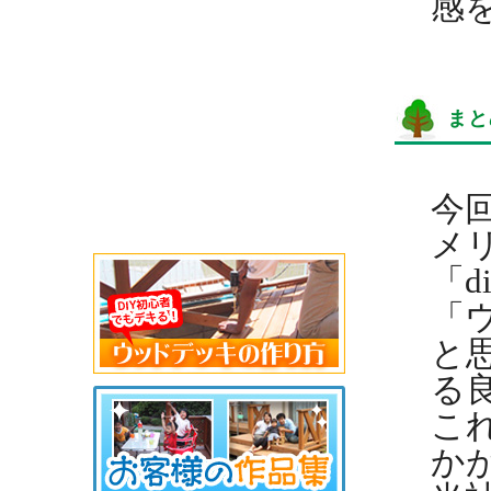
感
まと
今
メ
「
d
「
と
る
こ
か