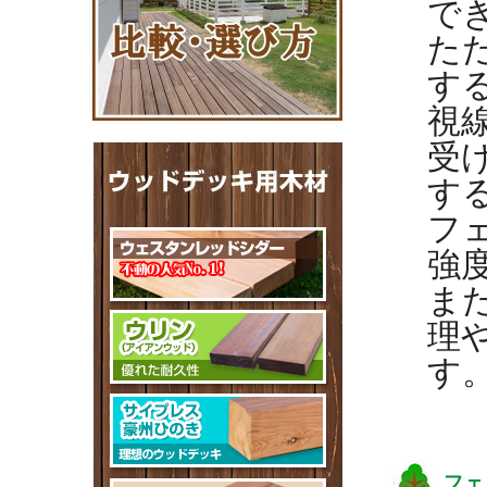
で
た
す
視
受
す
フ
強
ま
理
す
フェ