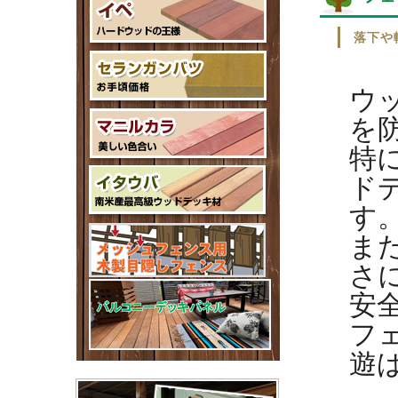
落下や
ウ
を
特
ド
す
ま
さ
安
フ
遊