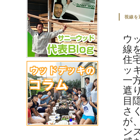
視線を
ウ
線
住
ッ
一
遮
目
さ
が
ン