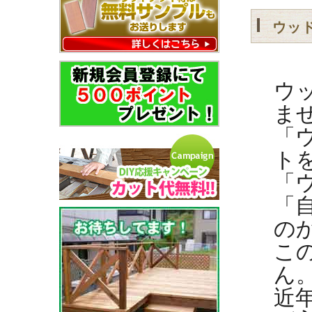
ウッ
ウ
ま
「
ト
「
「
の
こ
ん
近