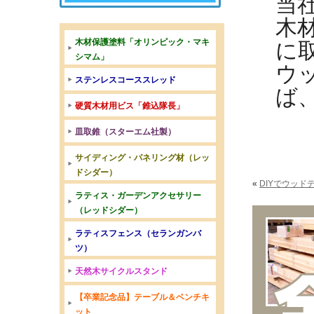
当
木
木材保護塗料「オリンピック・マキ
に
シマム」
ウ
ステンレスコーススレッド
ば
硬質木材用ビス「錐込隊長」
皿取錐（スターエム社製）
サイディング・パネリング材（レッ
ドシダー）
«
DIYでウッ
ラティス・ガーデンアクセサリー
（レッドシダー）
ラティスフェンス（セランガンバ
ツ）
天然木サイクルスタンド
【卒業記念品】テーブル＆ベンチキ
ット