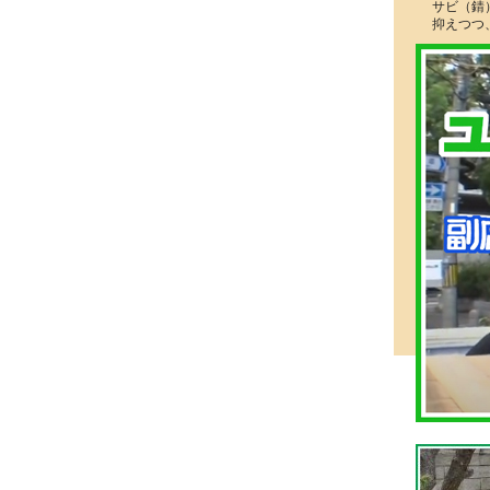
サビ（錆
抑えつつ