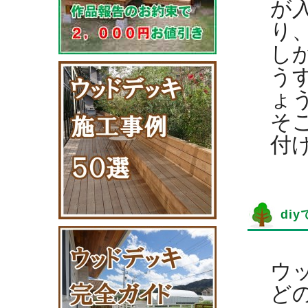
が
り
し
う
ょ
そ
付
di
ウ
ど