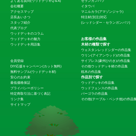
よくある質問(ウッドデッキQ＆A)
セランガンバツ
会社概要
イタウバ
アクセスマップ
マニルカラ(アマゾンジャラ)
店長あいさつ
特注材(別注)対応
スタッフ紹介
(レッドシダー・セランガンバツ)
代表ブログ
ウッドデッキのコラム
お客様の作品集
ウッドデッキの魅力
木材の種類で探す
ウッドデッキ用語集
ウェスタンレッドシダーの作品集
ウリン(アイアンウッド)の作品集
会員登録
サイプレス(豪州ひのき)の作品集
DIY応援キャンペーン(カット無料)
その他ウッドデッキ材の作品集
無料サンプル(ウッドデッキ材)
枕木の作品集
作品別で探す
安心のお約束
最低価格保証
ウッドデッキの作品集
プライバシーポリシー
ウッドフェンスの作品集
特定商取引法に基づく表記
パーゴラの作品集
リンク集
その他(テーブル・ベンチ他)の作品
サイトマップ