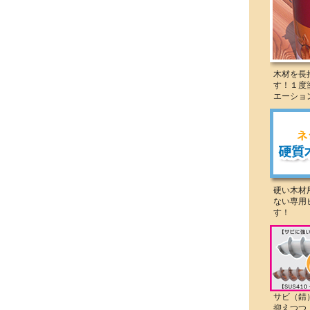
木材を長
す！１度
エーショ
硬い木材
ない専用
す！
サビ（錆
抑えつつ