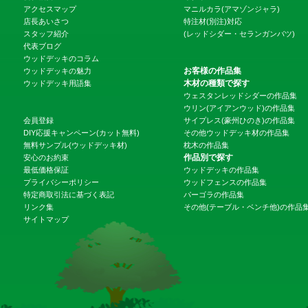
アクセスマップ
マニルカラ(アマゾンジャラ)
店長あいさつ
特注材(別注)対応
スタッフ紹介
(レッドシダー・セランガンバツ)
代表ブログ
ウッドデッキのコラム
お客様の作品集
ウッドデッキの魅力
木材の種類で探す
ウッドデッキ用語集
ウェスタンレッドシダーの作品集
ウリン(アイアンウッド)の作品集
会員登録
サイプレス(豪州ひのき)の作品集
DIY応援キャンペーン(カット無料)
その他ウッドデッキ材の作品集
無料サンプル(ウッドデッキ材)
枕木の作品集
作品別で探す
安心のお約束
最低価格保証
ウッドデッキの作品集
プライバシーポリシー
ウッドフェンスの作品集
特定商取引法に基づく表記
パーゴラの作品集
リンク集
その他(テーブル・ベンチ他)の作品
サイトマップ