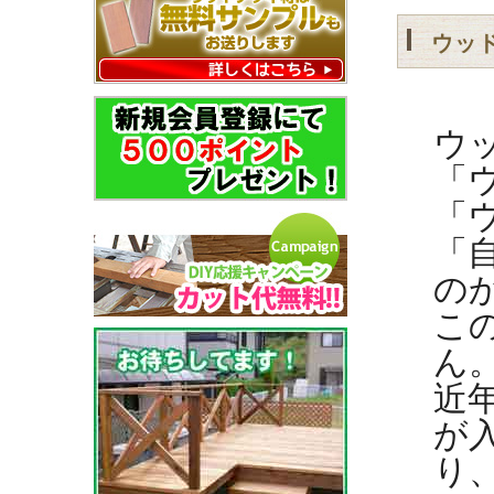
ウッ
ウ
「
「
「
の
こ
ん
近
が
り