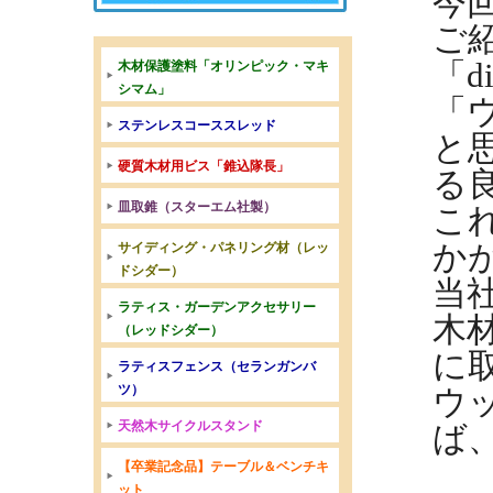
今
ご
「
d
木材保護塗料「オリンピック・マキ
シマム」
「
ステンレスコーススレッド
と
硬質木材用ビス「錐込隊長」
る
皿取錐（スターエム社製）
こ
か
サイディング・パネリング材（レッ
ドシダー）
当
ラティス・ガーデンアクセサリー
木
（レッドシダー）
に
ラティスフェンス（セランガンバ
ツ）
ウ
天然木サイクルスタンド
ば
【卒業記念品】テーブル＆ベンチキ
ット