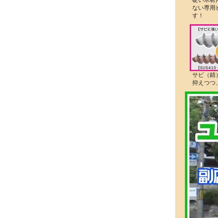
硬い木材
ない専用
す！
サビ（錆
抑えつつ