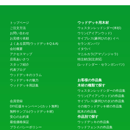
ウッドデッキ用木材
トップページ
ご注文方法
ウェスタンレッドシダー(米杉)
お問い合わせ
ウリン(アイアンウッド)
お見積り依頼
サイプレス(豪州ひのき)
イペ
よくある質問(ウッドデッキQ＆A)
セランガンバツ
会社概要
イタウバ
アクセスマップ
マニルカラ(アマゾンジャラ)
店長あいさつ
特注材(別注)対応
スタッフ紹介
(レッドシダー・セランガンバツ)
代表ブログ
ウッドデッキのコラム
お客様の作品集
ウッドデッキの魅力
木材の種類で探す
ウッドデッキ用語集
ウェスタンレッドシダーの作品集
ウリン(アイアンウッド)の作品集
会員登録
サイプレス(豪州ひのき)の作品集
DIY応援キャンペーン(カット無料)
その他ウッドデッキ材の作品集
無料サンプル(ウッドデッキ材)
枕木の作品集
作品別で探す
安心のお約束
最低価格保証
ウッドデッキの作品集
プライバシーポリシー
ウッドフェンスの作品集