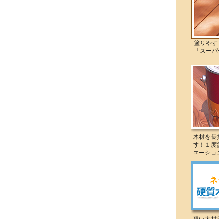
塗りやすく
「スーパー
木材を長
す！１度
エーショ