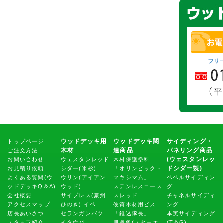
ウッドデッキ用
ウッドデッキ関
サイディング・
トップページ
木材
連商品
パネリング商品
ご注文方法
(ウェスタンレッ
お問い合わせ
ウェスタンレッド
木材保護塗料
ドシダー製)
お見積り依頼
シダー(米杉)
「オリンピック・
よくある質問(ウ
ウリン(アイアン
マキシマム」
ベベルサイディン
ッドデッキQ＆A)
ウッド)
ステンレスコース
グ
会社概要
サイプレス(豪州
スレッド
チャネルサイディ
アクセスマップ
ひのき)
イペ
硬質木材用ビス
ング
店長あいさつ
セランガンバツ
「錐込隊長」
本実サイディング
スタッフ紹介
イタウバ
皿取錐(スターエ
(T＆G)