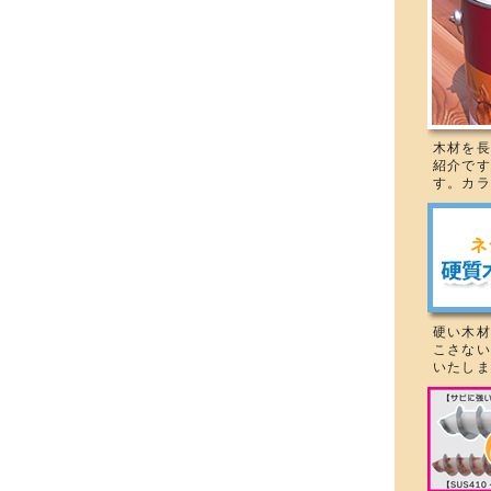
木材を長
紹介です
す。カラ
硬い木材
こさない
いたしま