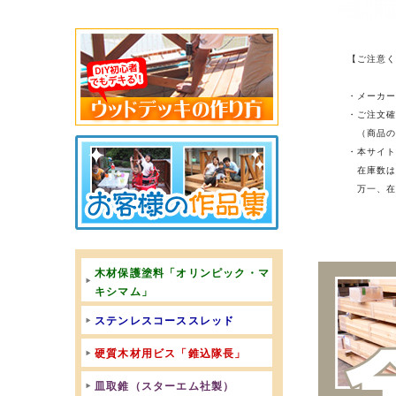
【ご注意
・メーカ
・ご注文
（商品の
・本サイ
在庫数は
万一、在
木材保護塗料「オリンピック・マ
キシマム」
ステンレスコーススレッド
硬質木材用ビス「錐込隊長」
皿取錐（スターエム社製）