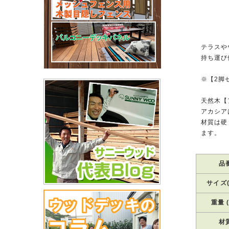
テラスや
持ち運び
※【2脚
天然木【
アカシア
材質は硬
ます。
品
サイズ(
重量 (
材