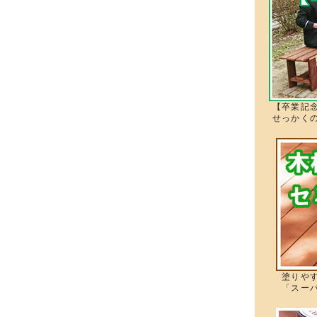
【卒業記
せっかく
塗りやす
「スーパ