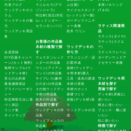
代表ブログ
マニルカラ(アマ
ム社製)
本実パネリング
ウッドデッキのコ
ゾンジャラ)
サイクルスタンド
(T＆G)
ラム
特注材(別注)対応
(レッドシダー製)
ウッドデッキの魅
(レッドシダー・
ガーデンファニチ
ラティス関連商
力
セランガンバツ)
ャー各種
品
ウッドデッキ用語
枕木 ウリン
集
ラティス(ダイヤ)
お客様の作品集
ラティス(スクエ
木材の種類で探
ウッドデッキの
ア)
す
作り方
会員登録
ラティスフレーム
DIY応援キャンペ
ウェスタンレッド
プランニング・設
ガーデンウッドア
ーン(カット無料)
シダーの作品集
計図作成
クセサリー各種
無料サンプル(ウ
ウリン(アイアン
資材(ウッドデッ
ッドデッキ材)
ウッド)の作品集
キ用木材)購入
ウッドデッキ用
安心のお約束
サイプレス(豪州
工具・道具の調達
木材を探す
最低価格保証
ひのき)の作品集
木材の塗装
用途で探す
プライバシーポリ
その他ウッドデッ
木材のカット
シー
キ材の作品集
基礎づくり
デッキ材(床板)に
特定商取引法に基
枕木の作品集
床板(デッキ材)張
使いたい
作品別で探す
づく表記
り
根太に使いたい
リンク集
ウッドデッキの作
ウッドデッキの完
フェンス・柵に使
サイトマップ
品集
成
いたい
ウッドフェンスの
柱に使いたい
特徴で探す
作品集
パーゴラの作品集
耐久性優れた木材