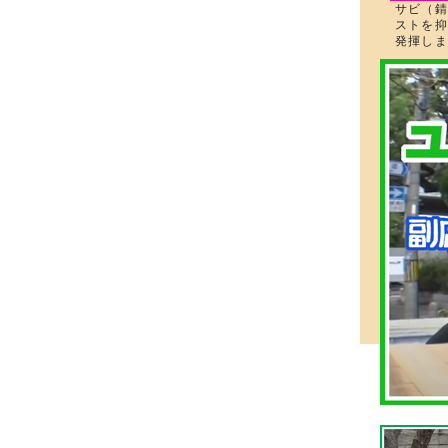
サビ（錆
ストを抑
発揮しま