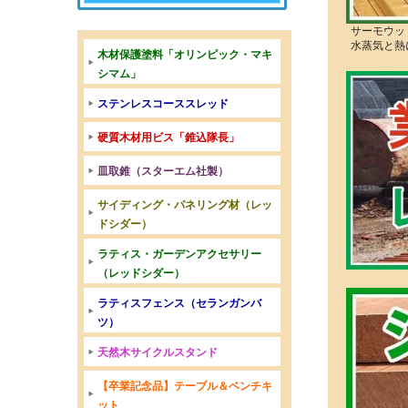
サーモウッ
水蒸気と熱
木材保護塗料「オリンピック・マキ
シマム」
ステンレスコーススレッド
硬質木材用ビス「錐込隊長」
皿取錐（スターエム社製）
サイディング・パネリング材（レッ
ドシダー）
ラティス・ガーデンアクセサリー
（レッドシダー）
ラティスフェンス（セランガンバ
ツ）
天然木サイクルスタンド
【卒業記念品】テーブル＆ベンチキ
ット