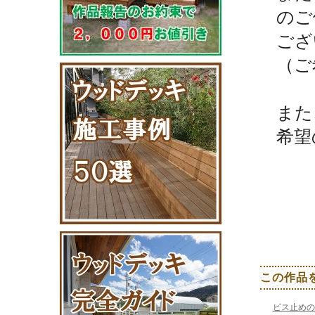
のご
ござ
（ご
また
希望
この作品
ビス止めの