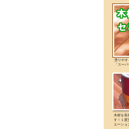
塗りやすく
「スーパー
木材を長
す！１度
エーショ