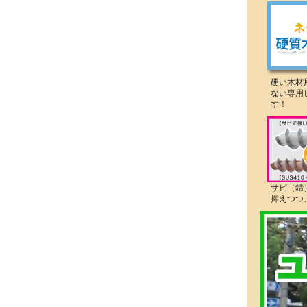
硬い木材
ない専用
す！
サビ（錆
抑えつつ