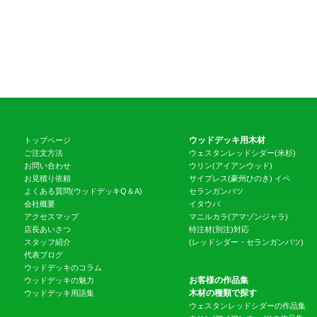
ウッドデッキ用木材
トップページ
ご注文方法
ウェスタンレッドシダー(米杉)
お問い合わせ
ウリン(アイアンウッド)
お見積り依頼
サイプレス(豪州ひのき)
イペ
よくある質問(ウッドデッキQ＆A)
セランガンバツ
会社概要
イタウバ
アクセスマップ
マニルカラ(アマゾンジャラ)
店長あいさつ
特注材(別注)対応
スタッフ紹介
(レッドシダー・セランガンバツ)
代表ブログ
ウッドデッキのコラム
お客様の作品集
ウッドデッキの魅力
木材の種類で探す
ウッドデッキ用語集
ウェスタンレッドシダーの作品集