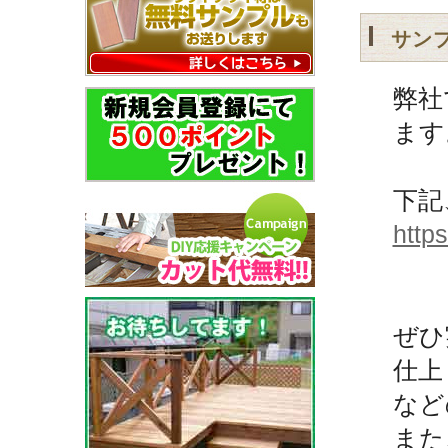
サン
弊社
ます
下記
http
ぜひ
仕上
など
また