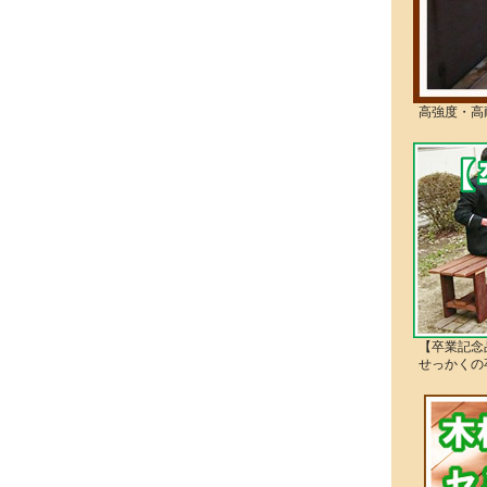
高強度・高
【卒業記念
せっかくの