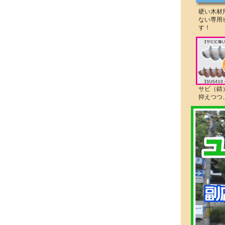
硬い木材
ない専用
す！
サビ（錆
抑えつつ