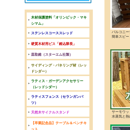
木材保護塗料「オリンピック・マキ
シマム」
バルコニー
ステンレスコーススレッド
簡単スピー
硬質木材用ビス「錐込隊長」
皿取錐（スターエム社製）
サイディング・パネリング材（レッ
ドシダー）
ラティス・ガーデンアクセサリー
（レッドシダー）
ラティスフェンス（セランガンバ
ツ）
サーモウッ
天然木サイクルスタンド
水蒸気と熱
【卒業記念品】テーブル＆ベンチキ
ット