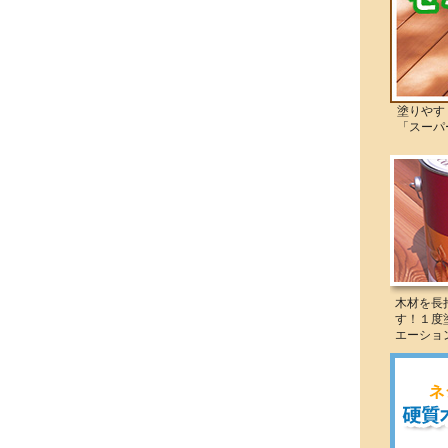
塗りやすく
「スーパー
木材を長
す！１度
エーショ