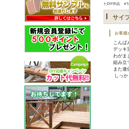
たDIY作品 ＃
サイ
お客様
こんば
デッキ
わがま
組み立
また連
しっか