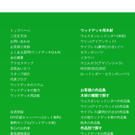
ウッドデッキ用木材
トップページ
ご注文方法
ウェスタンレッドシダー(米杉)
お問い合わせ
ウリン(アイアンウッド)
お見積り依頼
サイプレス(豪州ひのき)
イペ
よくある質問(ウッドデッキQ＆A)
セランガンバツ
会社概要
イタウバ
アクセスマップ
マニルカラ(アマゾンジャラ)
店長あいさつ
特注材(別注)対応
スタッフ紹介
(レッドシダー・セランガンバツ)
代表ブログ
ウッドデッキのコラム
お客様の作品集
ウッドデッキの魅力
木材の種類で探す
ウッドデッキ用語集
ウェスタンレッドシダーの作品集
ウリン(アイアンウッド)の作品集
会員登録
サイプレス(豪州ひのき)の作品集
DIY応援キャンペーン(カット無料)
その他ウッドデッキ材の作品集
無料サンプル(ウッドデッキ材)
枕木の作品集
作品別で探す
安心のお約束
最低価格保証
ウッドデッキの作品集