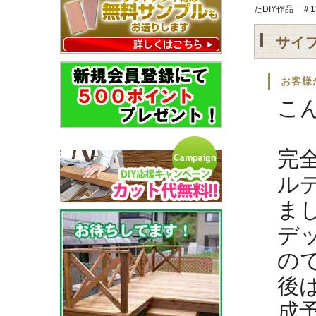
たDIY作品 ＃
サイ
お客様
こ
完
ル
ま
デ
の
後
成