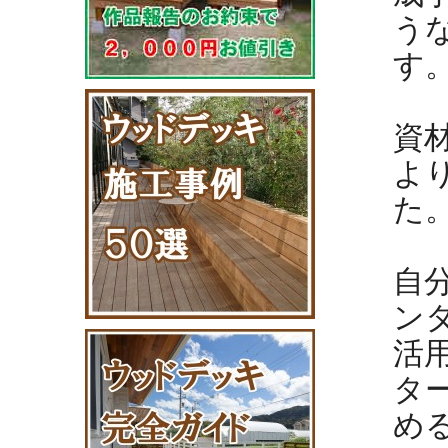
う
す
資
よ
た
自
ン
活
タ
め