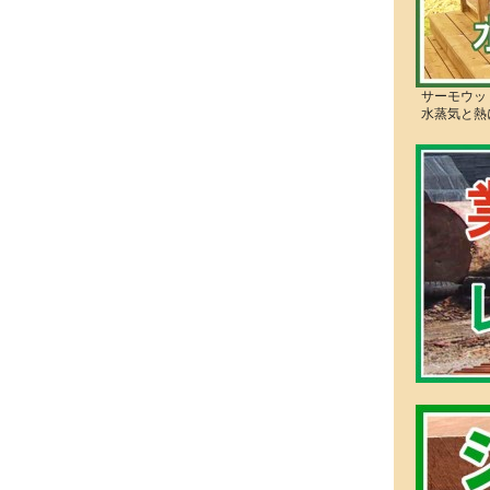
サーモウッ
水蒸気と熱