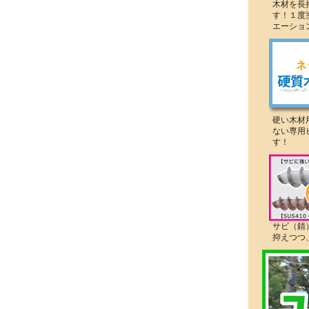
木材を長
す！１度
エーショ
硬い木材
ない専用
す！
サビ（錆
抑えつつ