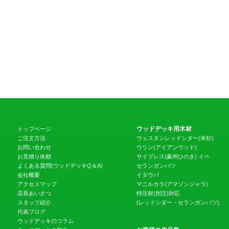
ウッドデッキ用木材
トップページ
ご注文方法
ウェスタンレッドシダー(米杉)
お問い合わせ
ウリン(アイアンウッド)
お見積り依頼
サイプレス(豪州ひのき)
イペ
よくある質問(ウッドデッキQ＆A)
セランガンバツ
会社概要
イタウバ
アクセスマップ
マニルカラ(アマゾンジャラ)
店長あいさつ
特注材(別注)対応
スタッフ紹介
(レッドシダー・セランガンバツ)
代表ブログ
ウッドデッキのコラム