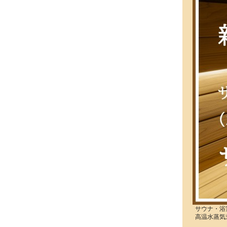
サウナ・浴
高温水蒸気