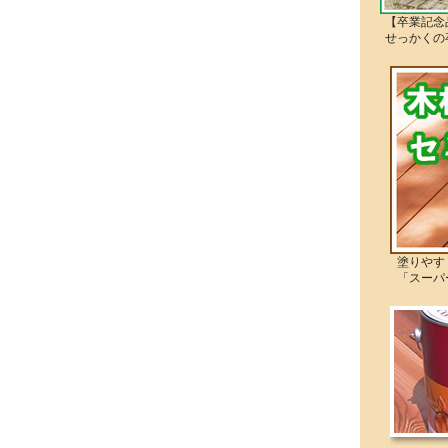
【卒業記念
せっかくの
塗りやすく
「スーパー