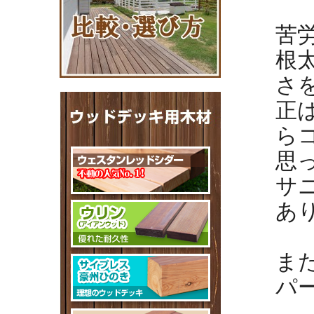
苦
根
さ
正
ら
思
サ
あ
ま
パ