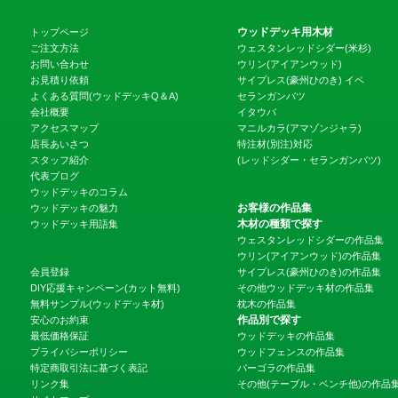
ウッドデッキ用木材
トップページ
ご注文方法
ウェスタンレッドシダー(米杉)
お問い合わせ
ウリン(アイアンウッド)
お見積り依頼
サイプレス(豪州ひのき)
イペ
よくある質問(ウッドデッキQ＆A)
セランガンバツ
会社概要
イタウバ
アクセスマップ
マニルカラ(アマゾンジャラ)
店長あいさつ
特注材(別注)対応
スタッフ紹介
(レッドシダー・セランガンバツ)
代表ブログ
ウッドデッキのコラム
お客様の作品集
ウッドデッキの魅力
木材の種類で探す
ウッドデッキ用語集
ウェスタンレッドシダーの作品集
ウリン(アイアンウッド)の作品集
会員登録
サイプレス(豪州ひのき)の作品集
DIY応援キャンペーン(カット無料)
その他ウッドデッキ材の作品集
無料サンプル(ウッドデッキ材)
枕木の作品集
作品別で探す
安心のお約束
最低価格保証
ウッドデッキの作品集
プライバシーポリシー
ウッドフェンスの作品集
特定商取引法に基づく表記
パーゴラの作品集
リンク集
その他(テーブル・ベンチ他)の作品