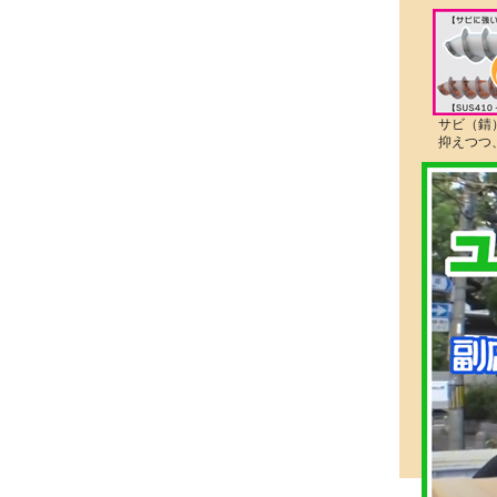
サビ（錆
抑えつつ