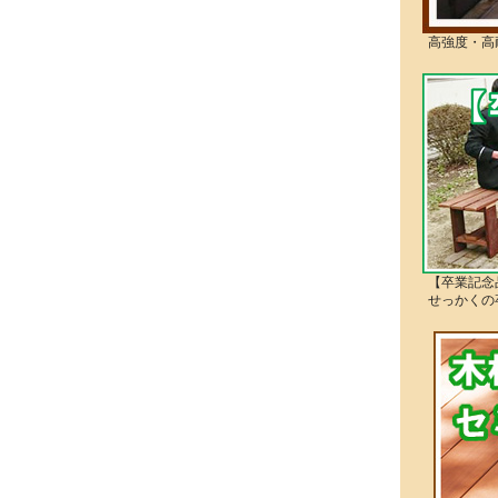
高強度・高
【卒業記念
せっかくの