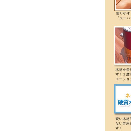
塗りやすく
「スーパー
木材を長
す！１度
エーショ
硬い木材
ない専用
す！