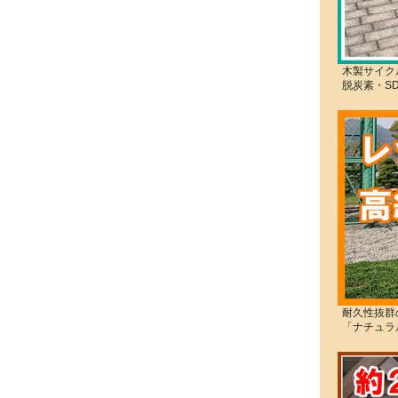
木製サイク
脱炭素・S
耐久性抜群
「ナチュラ