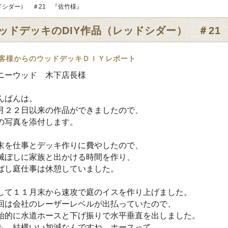
ドシダー） ＃21 『佐竹様』
ッドデッキのDIY作品（レッドシダー） ＃21
客様からのウッドデッキＤＩＹレポート
ニーウッド 木下店長様
んばんは。
月２２日以来の作品ができましたので、
の写真を添付します。
末を仕事とデッキ作りに費やしたので、
滅ぼしに家族と出かける時間を作り、
ばし庭仕事は休憩していました。
して１１月末から速攻で庭のイスを作り上げました。
回は会社のレーザーレベルが出払っていたので、
始的に水道ホースと下げ振りで水平垂直を出しました。
も、結構いい加減なんですね、ホースって。