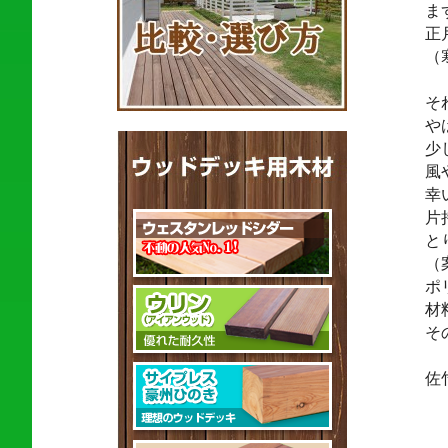
ま
正
（
そ
や
少
風
幸
片
と
（
ポ
材
そ
佐