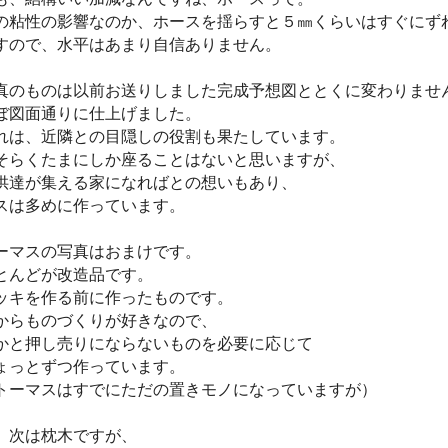
の粘性の影響なのか、ホースを揺らすと５㎜くらいはすぐにず
すので、水平はあまり自信ありません。
真のものは以前お送りしました完成予想図ととくに変わりませ
ぼ図面通りに仕上げました。
れは、近隣との目隠しの役割も果たしています。
そらくたまにしか座ることはないと思いますが、
供達が集える家になればとの想いもあり、
スは多めに作っています。
ーマスの写真はおまけです。
とんどが改造品です。
ッキを作る前に作ったものです。
からものづくりが好きなので、
かと押し売りにならないものを必要に応じて
ょっとずつ作っています。
トーマスはすでにただの置きモノになっていますが）
、次は枕木ですが、