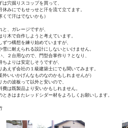
ずは穴掘りスコップを買って、
月休みにでもせっせと汗を流て立てます。
寒くて汗はでないかも）
れと、ガレージですが、
はり木で自作しようと考えています。
しずつ構想を練り始めていますが、
や雪に耐えられる設計にしないといけません。
い、２台用なので、門型合掌作り？となり、
持ちよりは安定しそうですが、
りあえず会社の１級建築士にでも聞いてみます。
案外いいかげんなものなのかもしれませんが）
リカの波板って以外と安いので、
料費は既製品より安いかもしれません。
のときはまたレッドシダー材をよろしくお願いします。
竹