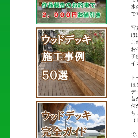
水
で
写
ほ
こ
お
子
イ
ト
ほ
デ
昔
何
ち
（
で