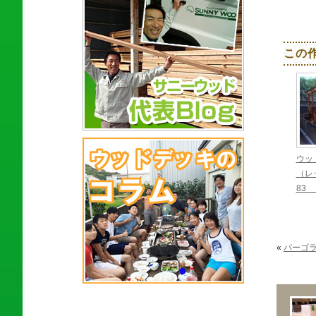
この
ウッ
（レ
83
«
パーゴラ