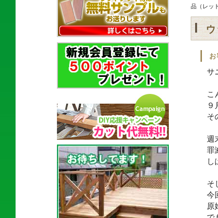
品（レッ
ウ
お
サ
こ
９
そ
週
罪
し
そ
今
原
で