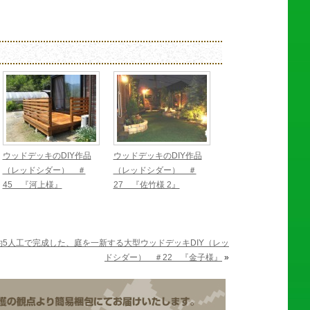
ウッドデッキのDIY作品
ウッドデッキのDIY作品
（レッドシダー） ＃
（レッドシダー） ＃
45 『河上様』
27 『佐竹様 2』
約5人工で完成した、庭を一新する大型ウッドデッキDIY（レッ
ドシダー） ＃22 『金子様』
»