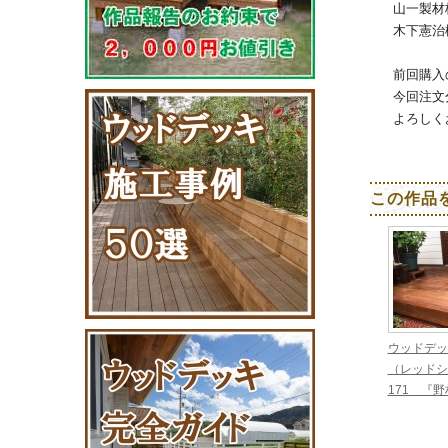
山一製材
木下憲治
前回購入
今回注文
よろしく
この作品
ウッドデッ
（レッドシ
171 『野