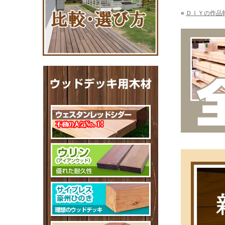
«
ＤＩＹの作品報