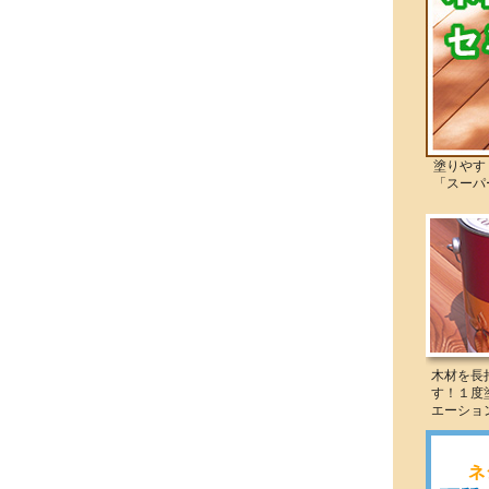
塗りやすく
「スーパー
木材を長
す！１度
エーショ