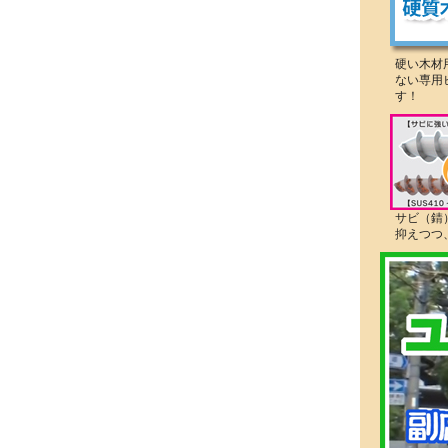
硬い木材
ない専用
す！
サビ（錆
抑えつつ