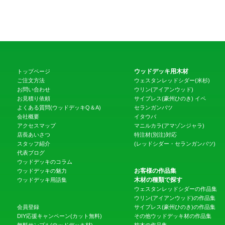
ウッドデッキ用木材
トップページ
ご注文方法
ウェスタンレッドシダー(米杉)
お問い合わせ
ウリン(アイアンウッド)
お見積り依頼
サイプレス(豪州ひのき)
イペ
よくある質問(ウッドデッキQ＆A)
セランガンバツ
会社概要
イタウバ
アクセスマップ
マニルカラ(アマゾンジャラ)
店長あいさつ
特注材(別注)対応
スタッフ紹介
(レッドシダー・セランガンバツ)
代表ブログ
ウッドデッキのコラム
お客様の作品集
ウッドデッキの魅力
木材の種類で探す
ウッドデッキ用語集
ウェスタンレッドシダーの作品集
ウリン(アイアンウッド)の作品集
会員登録
サイプレス(豪州ひのき)の作品集
DIY応援キャンペーン(カット無料)
その他ウッドデッキ材の作品集
無料サンプル(ウッドデッキ材)
枕木の作品集