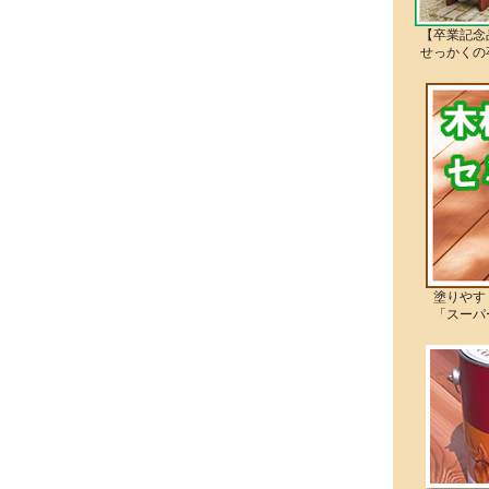
【卒業記念
せっかくの
塗りやすく
「スーパー