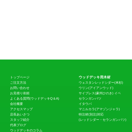
ウッドデッキ用木材
トップページ
ご注文方法
ウェスタンレッドシダー(米杉)
お問い合わせ
ウリン(アイアンウッド)
お見積り依頼
サイプレス(豪州ひのき)
イペ
よくある質問(ウッドデッキQ＆A)
セランガンバツ
会社概要
イタウバ
アクセスマップ
マニルカラ(アマゾンジャラ)
店長あいさつ
特注材(別注)対応
スタッフ紹介
(レッドシダー・セランガンバツ)
代表ブログ
ウッドデッキのコラム