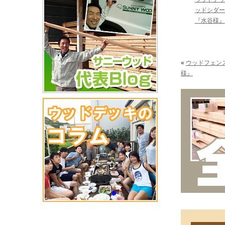
ッドシダー
『水谷様』
«
ウッドフェンス
様』