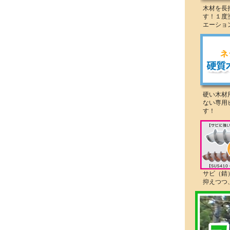
木材を長
す！１度
エーショ
硬い木材
ない専用
す！
サビ（錆
抑えつつ