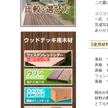
この夏
コツコ
一応 
完成写
ありが
【使用材
束柱 ウ
床板 セ
床板 セ
フェン
幕板 ウ
眺めが
材料の
とても