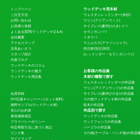
ウッドデッキ用木材
トップページ
ご注文方法
ウェスタンレッドシダー(米杉)
お問い合わせ
ウリン(アイアンウッド)
お見積り依頼
サイプレス(豪州ひのき)
イペ
よくある質問(ウッドデッキQ＆A)
セランガンバツ
会社概要
イタウバ
アクセスマップ
マニルカラ(アマゾンジャラ)
店長あいさつ
特注材(別注)対応
スタッフ紹介
(レッドシダー・セランガンバツ)
代表ブログ
ウッドデッキのコラム
お客様の作品集
ウッドデッキの魅力
木材の種類で探す
ウッドデッキ用語集
ウェスタンレッドシダーの作品集
ウリン(アイアンウッド)の作品集
会員登録
サイプレス(豪州ひのき)の作品集
DIY応援キャンペーン(カット無料)
その他ウッドデッキ材の作品集
無料サンプル(ウッドデッキ材)
枕木の作品集
作品別で探す
安心のお約束
最低価格保証
ウッドデッキの作品集
プライバシーポリシー
ウッドフェンスの作品集
特定商取引法に基づく表記
パーゴラの作品集
リンク集
その他(テーブル・ベンチ他)の作品
サイトマップ