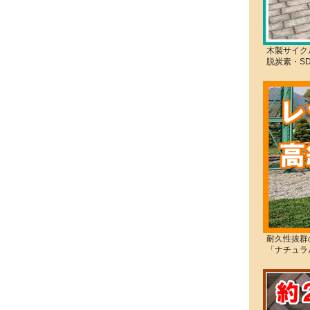
木製サイク
脱炭素・S
耐久性抜群
「ナチュラ