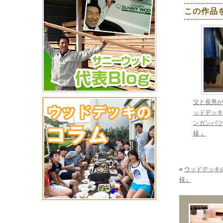
この作品
父と長男が
ッドデッキ
ンガンバツ
様 』
«
ウッドデッキ
様』