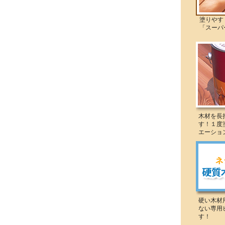
塗りやすく
「スーパー
木材を長
す！１度
エーショ
硬い木材
ない専用
す！