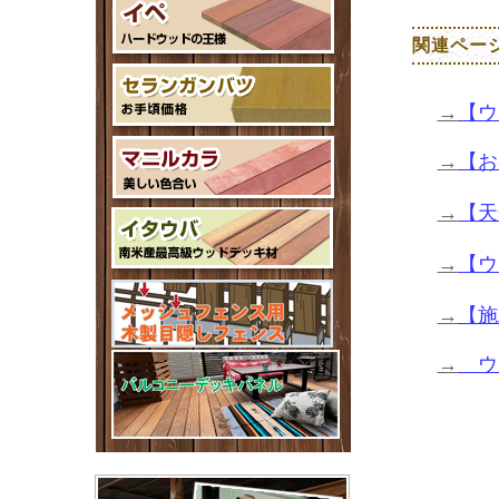
関連ペー
→
【ウ
→
【お
→
【天
→
【ウ
→
【施
→
ウッ