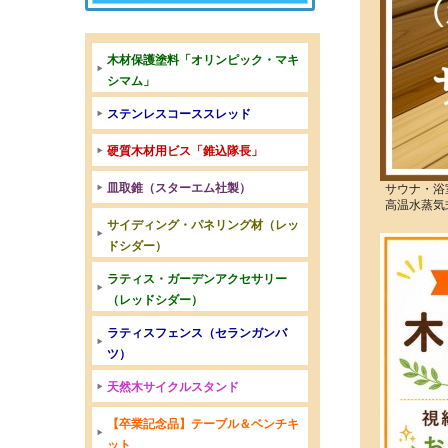
木材保護塗料「オリンピック・マキ
シマム」
ステンレスコーススレッド
硬質木材用ビス「錐込隊長」
皿取錐（スターエム社製）
サウナ・浴
高温水蒸気
サイディング・パネリング材（レッ
ドシダー）
ラティス・ガーデンアクセサリー
（レッドシダー）
ラティスフェンス（セランガンバ
ツ）
天然木サイクルスタンド
【卒業記念品】テーブル＆ベンチキ
ット