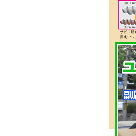
サビ（錆
抑えつつ