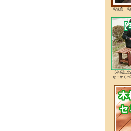
高強度・高
【卒業記念
せっかくの