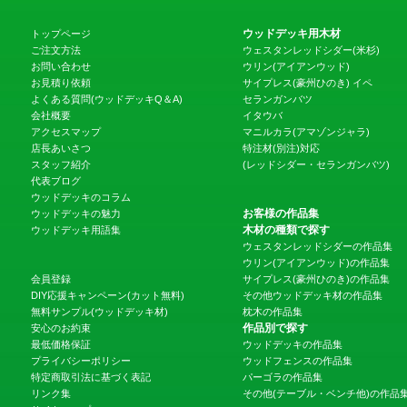
ウッドデッキ用木材
トップページ
ご注文方法
ウェスタンレッドシダー(米杉)
お問い合わせ
ウリン(アイアンウッド)
お見積り依頼
サイプレス(豪州ひのき)
イペ
よくある質問(ウッドデッキQ＆A)
セランガンバツ
会社概要
イタウバ
アクセスマップ
マニルカラ(アマゾンジャラ)
店長あいさつ
特注材(別注)対応
スタッフ紹介
(レッドシダー・セランガンバツ)
代表ブログ
ウッドデッキのコラム
お客様の作品集
ウッドデッキの魅力
木材の種類で探す
ウッドデッキ用語集
ウェスタンレッドシダーの作品集
ウリン(アイアンウッド)の作品集
会員登録
サイプレス(豪州ひのき)の作品集
DIY応援キャンペーン(カット無料)
その他ウッドデッキ材の作品集
無料サンプル(ウッドデッキ材)
枕木の作品集
作品別で探す
安心のお約束
最低価格保証
ウッドデッキの作品集
プライバシーポリシー
ウッドフェンスの作品集
特定商取引法に基づく表記
パーゴラの作品集
リンク集
その他(テーブル・ベンチ他)の作品