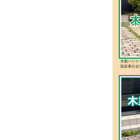
木製バリケ
脱炭素社会