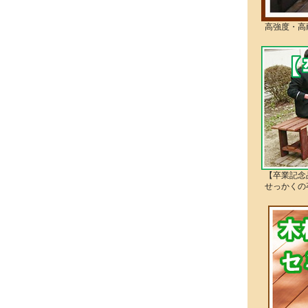
高強度・高
【卒業記念
せっかくの