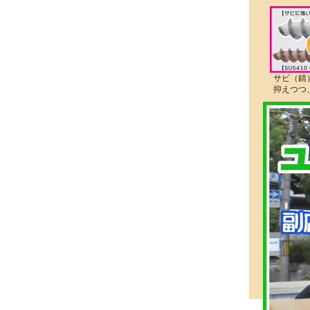
サビ（錆
抑えつつ