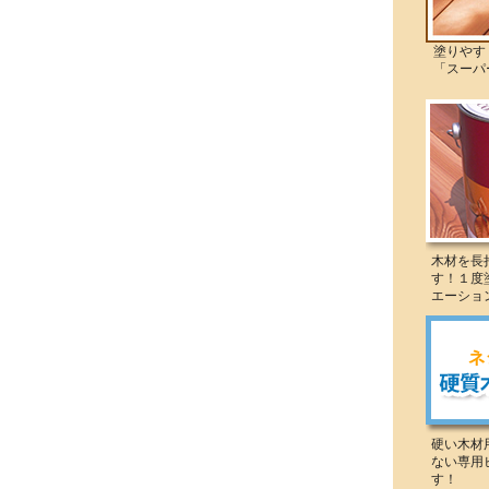
塗りやすく
「スーパー
木材を長
す！１度
エーショ
硬い木材
ない専用
す！