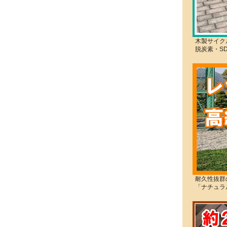
木製サイク
脱炭素・S
耐久性抜群
「ナチュラ