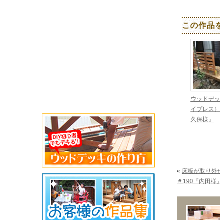
この作品
ウッドデッ
イプレス）
久保様』
«
床板が取り外
＃190『内田様